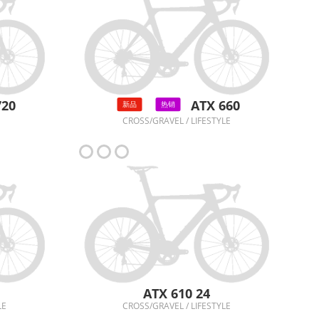
720
ATX 660
新品
热销
CROSS/GRAVEL / LIFESTYLE
ATX 610 24
LE
CROSS/GRAVEL / LIFESTYLE