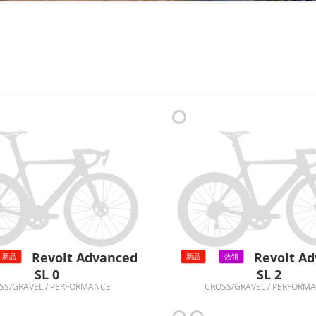
Revolt Advanced
Revolt A
新品
新品
热销
SL 0
SL 2
SS/GRAVEL / PERFORMANCE
CROSS/GRAVEL / PERFORM