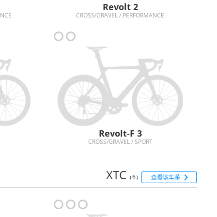
Revolt 2
ANCE
CROSS/GRAVEL / PERFORMANCE
Revolt-F 3
CROSS/GRAVEL / SPORT
XTC

（6）
查看该车系