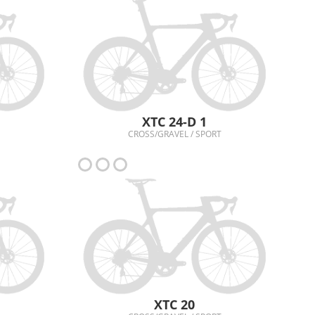
XTC 24-D 1
CROSS/GRAVEL / SPORT
XTC 20