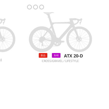
ATX 20-D
新品
热销
LE
CROSS/GRAVEL / LIFESTYLE