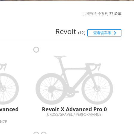
共找到 6 个系列 37 款车
Revolt

（12）
查看该车系
dvanced
Revolt X Advanced Pro 0
CROSS/GRAVEL / PERFORMANCE
ANCE