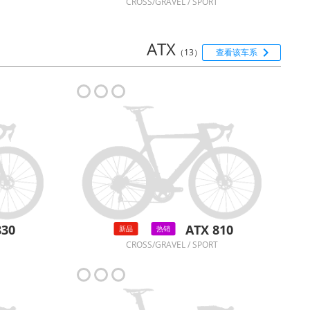
CROSS/GRAVEL / SPORT
ATX

（13）
查看该车系
830
ATX 810
新品
热销
CROSS/GRAVEL / SPORT