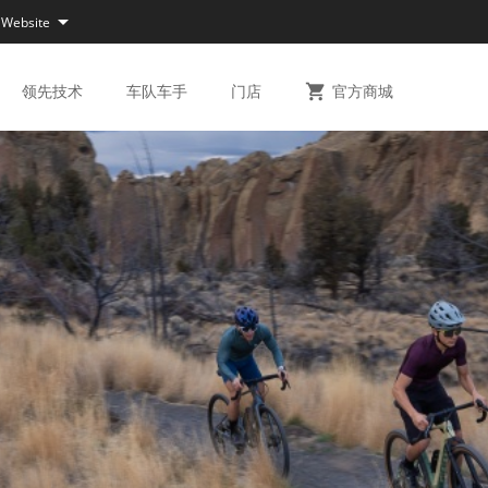

 Website
领先
技术
车队
车手
门店

官方
商城