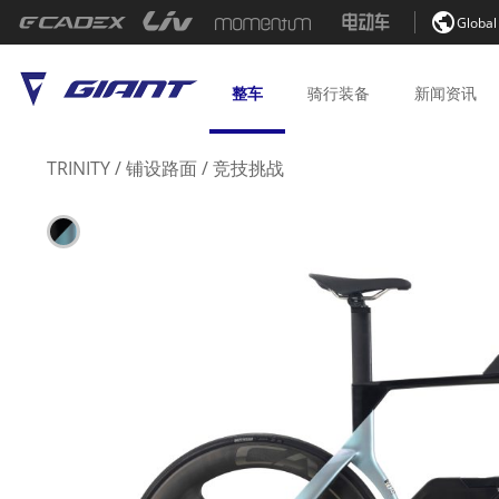

Global
整车
骑行
装备
新闻
资讯
TRINITY
/
铺设路面
/
竞技挑战