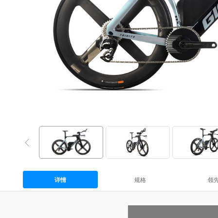
详情
规格
领