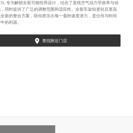
ced SL 专为解锁全新可能性而设计，结合了直线空气动力学效率与动
现，同时提供了广泛的调整范围和适应性。全新车架组更轻且更高
载全新的整合方案，助你挤压出每一毫秒速度潜力，是任何与时间
赛中的利器。

查找附近门店