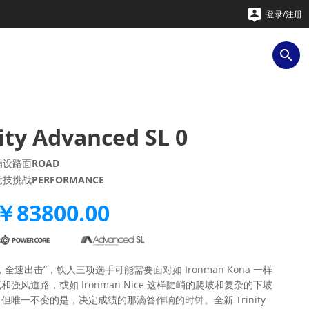

登录/注册

ity Advanced SL 0
铺设路面
ROAD
竞技挑战
PERFORMANCE
￥83800.00
全速出击”，铁人三项选手可能需要面对如 Ironman Kona 一样
和强风道路，或如 Ironman Nice 这样陡峭的爬坡和复杂的下坡
但唯一不变的是，决定成绩的那滴答作响的时钟。全新 Trinity