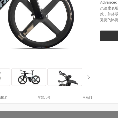
Advan
态速度表
效，并搭
竞赛的比
先技术
车架几何
同系列