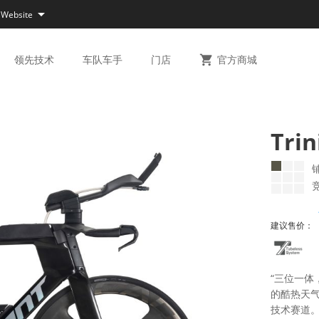

 Website
领先
技术
车队
车手
门店

官方
商城
Trin
建议售价：
“三位一体，
的酷热天气
技术赛道。