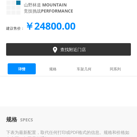
山野林道
MOUNTAIN
竞技挑战
PERFORMANCE
￥24800.00
建议售价：

查找附近门店
详情
规格
车架几何
同系列
规格
SPECS
下表为最新配置，取代任何打印或PDF格式的信息。规格和价格如