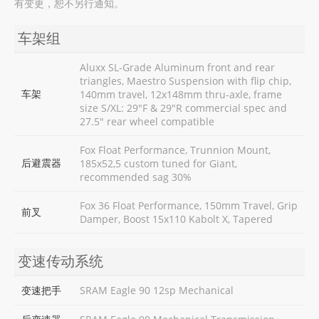
有变更，恕不另行通知。
车架组
Aluxx SL-Grade Aluminum front and rear
triangles, Maestro Suspension with flip chip,
车架
140mm travel, 12x148mm thru-axle, frame
size S/XL: 29"F & 29"R commercial spec and
27.5" rear wheel compatible
Fox Float Performance, Trunnion Mount,
后避震器
185x52,5 custom tuned for Giant,
recommended sag 30%
Fox 36 Float Performance, 150mm Travel, Grip
前叉
Damper, Boost 15x110 Kabolt X, Tapered
变速传动系统
变速把手
SRAM Eagle 90 12sp Mechanical