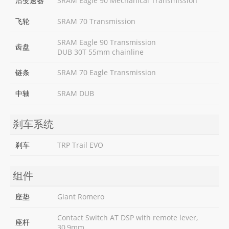
后变速器
SRAM Eagle 90 Mechanical Transmission
飞轮
SRAM 70 Transmission
SRAM Eagle 90 Transmission
齿盘
DUB 30T 55mm chainline
链条
SRAM 70 Eagle Transmission
中轴
SRAM DUB
刹车系统
刹车
TRP Trail EVO
组件
座垫
Giant Romero
Contact Switch AT DSP with remote lever,
座杆
30,9mm