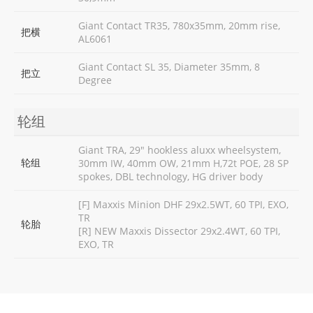
Giant Contact TR35, 780x35mm, 20mm rise,
把横
AL6061
Giant Contact SL 35, Diameter 35mm, 8
把立
Degree
轮组
Giant TRA, 29" hookless aluxx wheelsystem,
轮组
30mm IW, 40mm OW, 21mm H,72t POE, 28 SP
spokes, DBL technology, HG driver body
[F] Maxxis Minion DHF 29x2.5WT, 60 TPI, EXO,
TR
轮胎
[R] NEW Maxxis Dissector 29x2.4WT, 60 TPI,
EXO, TR