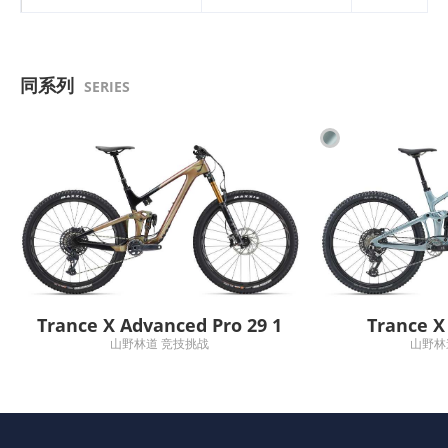
同系列
SERIES
Trance X Advanced Pro 29 1
Trance X
山野林道 竞技挑战
山野林