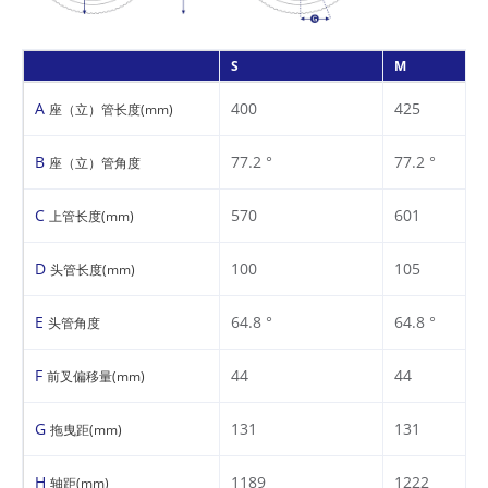
S
M
A
400
425
座（立）管长度(mm)
B
77.2 °
77.2 °
座（立）管角度
C
570
601
上管长度(mm)
D
100
105
头管长度(mm)
E
64.8 °
64.8 °
头管角度
F
44
44
前叉偏移量(mm)
G
131
131
拖曳距(mm)
H
1189
1222
轴距(mm)