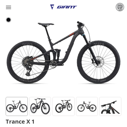

Trance X 1