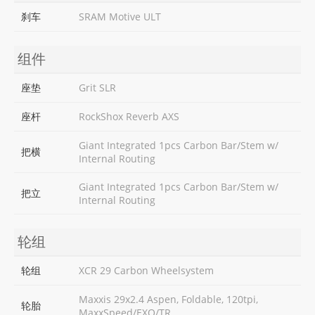
刹车
SRAM Motive ULT
组件
座垫
Grit SLR
座杆
RockShox Reverb AXS
Giant Integrated 1pcs Carbon Bar/Stem w/
把横
Internal Routing
Giant Integrated 1pcs Carbon Bar/Stem w/
把立
Internal Routing
轮组
轮组
XCR 29 Carbon Wheelsystem
Maxxis 29x2.4 Aspen, Foldable, 120tpi,
轮胎
MaxxSpeed/EXO/TR