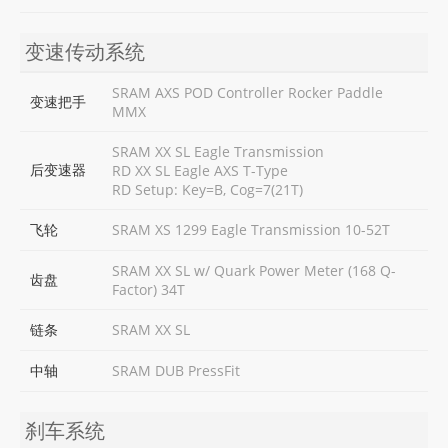
变速传动系统
SRAM AXS POD Controller Rocker Paddle
变速把手
MMX
SRAM XX SL Eagle Transmission
后变速器
RD XX SL Eagle AXS T-Type
RD Setup: Key=B, Cog=7(21T)
飞轮
SRAM XS 1299 Eagle Transmission 10-52T
SRAM XX SL w/ Quark Power Meter (168 Q-
齿盘
Factor) 34T
链条
SRAM XX SL
中轴
SRAM DUB PressFit
刹车系统