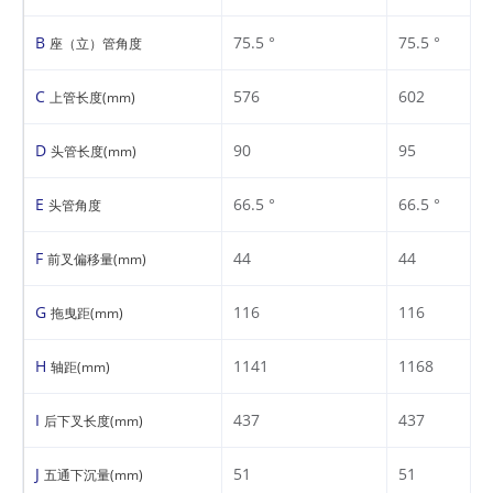
B
75.5 °
75.5 °
座（立）管角度
C
576
602
上管长度(mm)
D
90
95
头管长度(mm)
E
66.5 °
66.5 °
头管角度
F
44
44
前叉偏移量(mm)
G
116
116
拖曳距(mm)
H
1141
1168
轴距(mm)
I
437
437
后下叉长度(mm)
J
51
51
五通下沉量(mm)