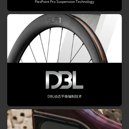
FlexPoint Pro Suspension Technology
DBL动态平衡编制技术