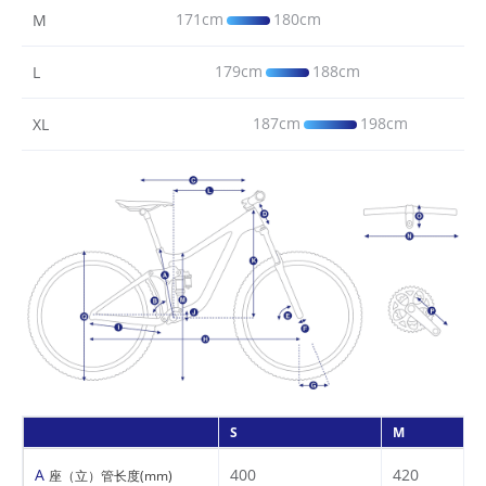
171cm
180cm
M
179cm
188cm
L
187cm
198cm
XL
S
M
A
400
420
座（立）管长度(mm)