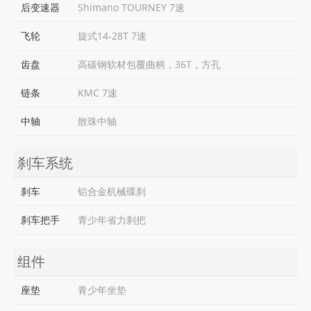
后变速器
Shimano TOURNEY 7速
飞轮
旋式14-28T 7速
齿盘
高碳钢软材包覆曲柄，36T，方孔
链条
KMC 7速
中轴
散珠中轴
刹车系统
刹车
铝合金机械碟刹
刹车把手
青少年省力刹把
组件
座垫
青少年坐垫