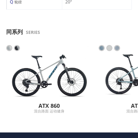
Q
20"
轮径
同系列
SERIES
ATX 860
AT
混合路面 运动健身
混合路