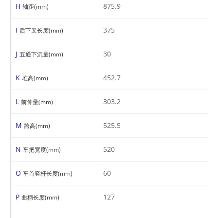
H
875.9
轴距(mm)
I
375
后下叉长度(mm)
J
30
五通下沉量(mm)
K
452.7
堆高(mm)
L
303.2
前伸量(mm)
M
525.5
跨高(mm)
N
520
车把宽度(mm)
O
60
车首竖杆长度(mm)
P
127
曲柄长度(mm)