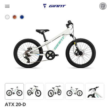

ATX 20-D