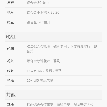
座杆
铝合金,30.9mm
把横
铝合金小燕把,RISE 20
把立
铝合金, 20°抬升
轮组
双层铝合金轮圈，碟刹专用，不支持真空胎，铆
轮圈
合式
花鼓
铝合金散珠花鼓，碟刹
辐条
14G HTSS，圆形，弯头
轮胎
20x1.95 美式气嘴
其他
其他
标配铝合金停车架；预留货架，泥除安装孔位