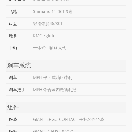
飞轮
Shimano 11-36T 9速
齿盘
锻造铝腿46/30T
链条
KMC Xglide
中轴
一体式中轴旋入式
刹车系统
刹车
MPH 平面式油压碟刹
刹车把手
MPH 铝合金内走线刹把
组件
座垫
GIANT ERGO CONTACT 平把公路坐垫
座杆
GIANT D-FUSE 铝合金