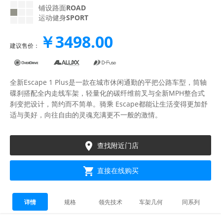
铺设路面
ROAD
运动健身
SPORT
￥3498.00
建议售价：
全新Escape 1 Plus是一款在城市休闲通勤的平把公路车型，筒轴
碟刹搭配全内走线车架，轻量化的碳纤维前叉与全新MPH整合式
刹变把设计，简约而不简单。骑乘 Escape都能让生活变得更加舒
适与美好，向往自由的灵魂充满更不一般的激情。

查找附近门店

直接在线购买
详情
规格
领先技术
车架几何
同系列