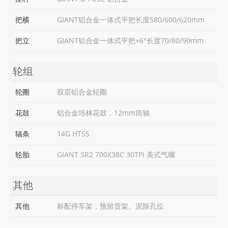
把横
GIANT铝合金一体式平把长度580/600/620mm
把立
GIANT铝合金一体式平把+6°长度70/80/90mm
轮组
轮圈
双层铝合金轮圈
花鼓
铝合金培林花鼓，12mm筒轴
辐条
14G HTSS
轮胎
GIANT SR2 700X38C 30TPI 美式气嘴
其他
其他
标配停车架，预留货架、泥除孔位