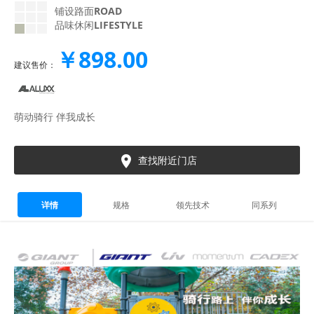
铺设路面
ROAD
品味休闲
LIFESTYLE
￥898.00
建议售价：
萌动骑行 伴我成长

查找附近门店
详情
规格
领先技术
同系列