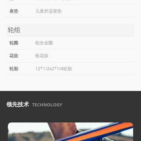
座垫
儿童舒适座垫
轮组
轮圈
铝合金圈
花鼓
铁花鼓
轮胎
12*1/2x2*1/4轮胎
领先技术
TECHNOLOGY