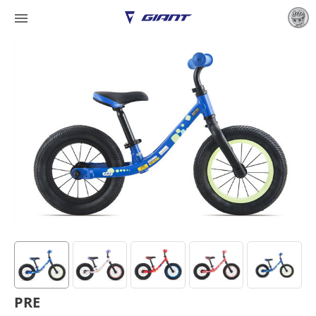

PRE