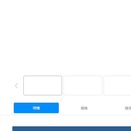
详情
规格
领