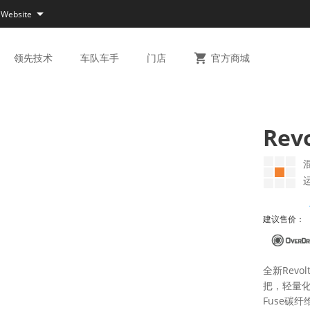

 Website
领先
技术
车队
车手
门店

官方
商城
Revo
建议售价：
全新Rev
把，轻量
Fuse碳