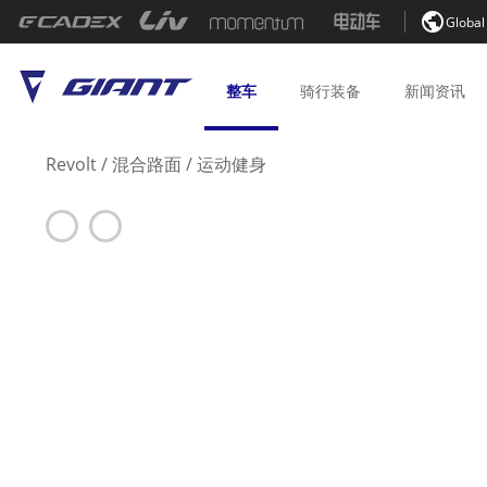

Global
整车
骑行
装备
新闻
资讯
Revolt
/
混合路面
/
运动健身