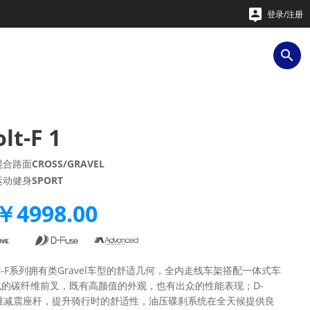

登录/注册

lt-F 1
混合路面
CROSS/GRAVEL
运动健身
SPORT
￥4998.00
olt-F系列拥有类Gravel车型的舒适几何，全内走线车架搭配一体式车
化的碳纤维前叉，既有高颜值的外观，也有出众的性能表现；D-
纤维减震座杆，提升骑行时的舒适性，油压碟刹系统在全天候提供良