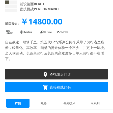
铺设路面
ROAD
竞技挑战
PERFORMANCE
￥14800.00
建议售价：
自在飙速，顺骑千里。第五代Defy系列公路车秉承了骑行者之所
爱，轻量化、高效率、顺畅的骑乘体验一个不少，并更上一层楼。
全天候运动、长距离骑行及长距离高难度多日单人骑行都不在话
下。

查找附近门店

直接在线购买
详情
规格
领先技术
同系列