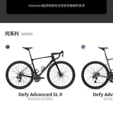
Advanced超高性能专业竞技等级碳纤技术
同系列
SERIES
Defy Advanced SL 0
Defy Adv
铺设路面 竞技挑战
铺设路