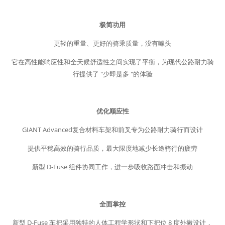
极简功用
更轻的重量、更好的骑乘质量，没有噱头
它在高性能响应性和全天候舒适性之间实现了平衡，为现代公路耐力骑
行提供了 "少即是多 "的体验
优化顺应性
GIANT Advanced复合材料车架和前叉专为公路耐力骑行而设计
提供平稳高效的骑行品质，最大限度地减少长途骑行的疲劳
新型 D-Fuse 组件协同工作，进一步吸收路面冲击和振动
全面掌控
新型 D-Fuse 车把采用独特的人体工程学形状和下把位 8 度外撇设计，