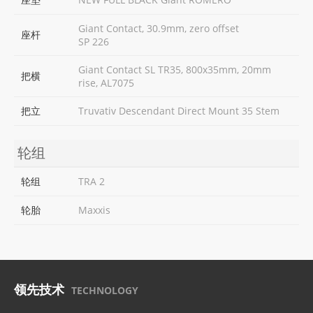
Giant Contact, 30.9mm, zero offset
座杆
SP 226
Giant Contact SL TR35, 800x35mm, 20mm
把横
rise, AL7075
把立
Truvativ Descendant Direct Mount 35 Stem
轮组
轮组
TRA 2
轮胎
Maxxis
领先技术
TECHNOLOGY