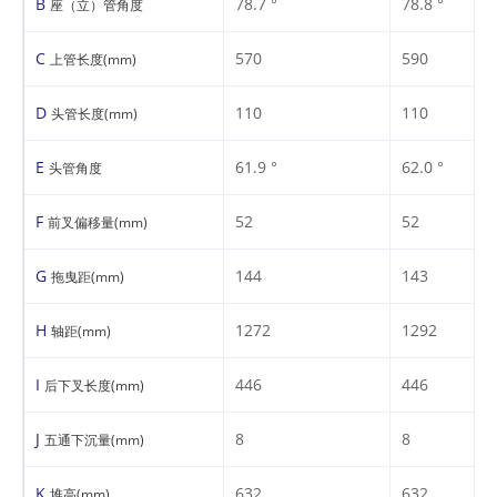
B
78.7 °
78.8 °
座（立）管角度
C
570
590
上管长度(mm)
D
110
110
头管长度(mm)
E
61.9 °
62.0 °
头管角度
F
52
52
前叉偏移量(mm)
G
144
143
拖曳距(mm)
H
1272
1292
轴距(mm)
I
446
446
后下叉长度(mm)
J
8
8
五通下沉量(mm)
K
632
632
堆高(mm)