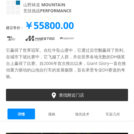
山野林道
MOUNTAIN
竞技挑战
PERFORMANCE
￥55800.00
建议售价：
它赢得了世界冠军。在红牛坠山赛中，它通过后空翻赢得了胜利。
在城市下坡比赛中，它飞越了人群，并在世界各地无数的DH领奖
台上赢得了比赛。自2006年首次推出以来，Giant Glory一直在推
动重力驱动的山地自行车的发展极限，旨在承受专业DH赛道的考
验。

查找附近门店
详情
规格
领先技术
车架几何