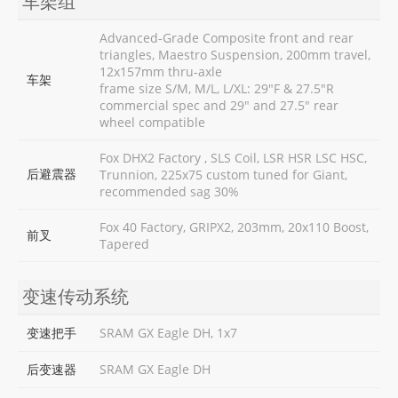
车架组
Advanced-Grade Composite front and rear
triangles, Maestro Suspension, 200mm travel,
12x157mm thru-axle
车架
frame size S/M, M/L, L/XL: 29"F & 27.5"R
commercial spec and 29" and 27.5" rear
wheel compatible
Fox DHX2 Factory , SLS Coil, LSR HSR LSC HSC,
后避震器
Trunnion, 225x75 custom tuned for Giant,
recommended sag 30%
Fox 40 Factory, GRIPX2, 203mm, 20x110 Boost,
前叉
Tapered
变速传动系统
变速把手
SRAM GX Eagle DH, 1x7
后变速器
SRAM GX Eagle DH