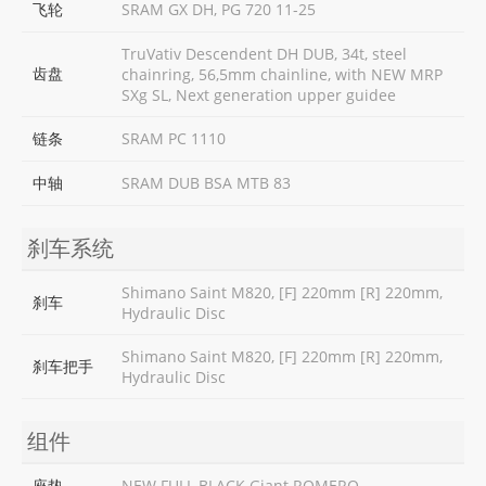
飞轮
SRAM GX DH, PG 720 11-25
TruVativ Descendent DH DUB, 34t, steel
齿盘
chainring, 56,5mm chainline, with NEW MRP
SXg SL, Next generation upper guidee
链条
SRAM PC 1110
中轴
SRAM DUB BSA MTB 83
刹车系统
Shimano Saint M820, [F] 220mm [R] 220mm,
刹车
Hydraulic Disc
Shimano Saint M820, [F] 220mm [R] 220mm,
刹车把手
Hydraulic Disc
组件
座垫
NEW FULL BLACK Giant ROMERO