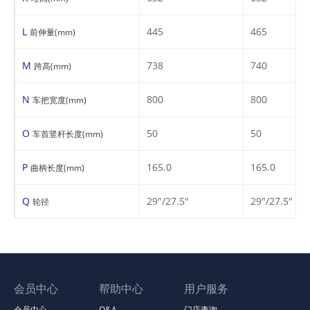
L
445
465
前伸量(mm)
M
738
740
跨高(mm)
N
800
800
车把宽度(mm)
O
50
50
车首竖杆长度(mm)
P
165.0
165.0
曲柄长度(mm)
Q
29"/27.5"
29"/27.5"
轮径
会员中心
帮助中心
用户服务
会员中心
Q&A
门店查询