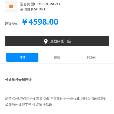
混合路面
CROSS/GRAVEL
运动健身
SPORT
￥4598.00
建议售价：

查找附近门店
详情
规格
同系列
长途旅行专属设计
高跨点/低跨点铝合金车架,强度与重量比进一步优化,同时采用传统管件
成型与热处理工艺,保证骑行品质。