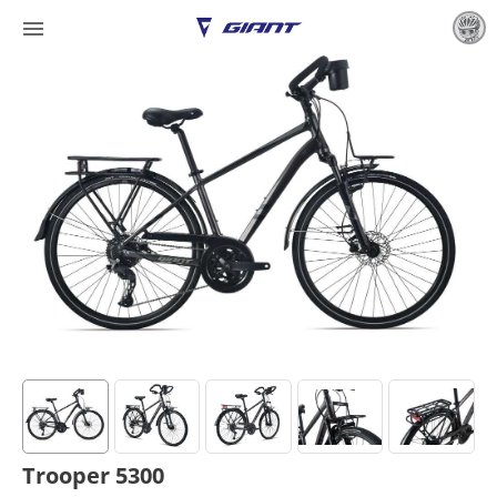

Trooper 5300