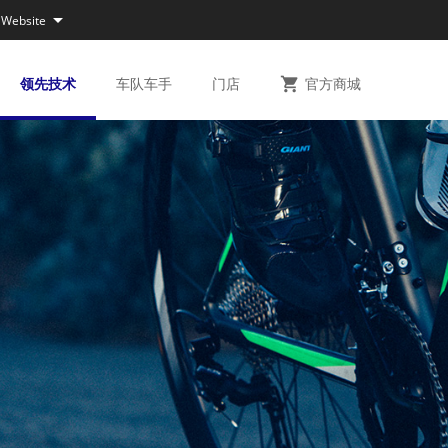

 Website
领先
技术
车队
车手
门店

官方
商城