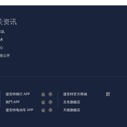
关资讯
t车队
术
心
息公开
捷安特骑行 APP
捷安特官方商城



骑鬥 APP
京东旗舰店


捷安特电动车 APP
天猫旗舰店

