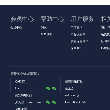
会员中心
帮助中心
用户服务
相
会员中心
Q&A
门店查询
Gian
帮助说明
产品说明书
领先技
友善保固政策
新闻中
保固政策
环境信
捷安特相关站点链接：
CADEX
捷安特旅行社
Liv
基金会


捷安特电动车
e-Training
莫曼顿 momentum
Giant Right Ride


全国加盟