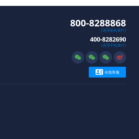
800-8288868
(请用座机拨打)
400-8282690
(请用手机拨打)





在线客服