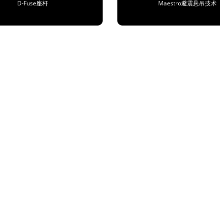
D-Fuse座杆
Maestro避震悬吊技术