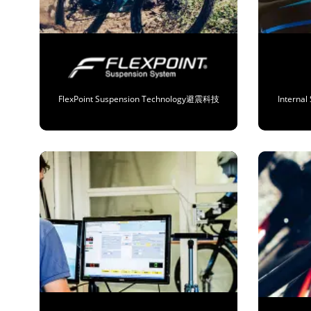
FlexPoint Suspension Technology避震科技
Intern