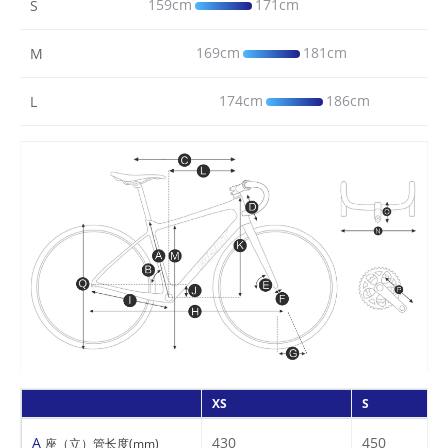
159cm
171cm
S
169cm
181cm
M
174cm
186cm
L
XS
S
A
430
450
座（立）管长度(mm)