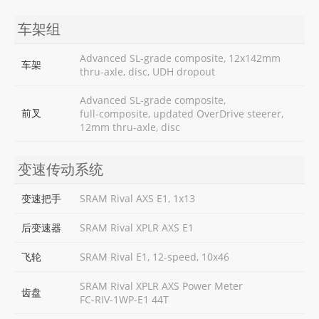
车架组
Advanced SL-grade composite, 12x142mm
车架
thru-axle, disc, UDH dropout
Advanced SL-grade composite,
前叉
full-composite, updated OverDrive steerer,
12mm thru-axle, disc
变速传动系统
变速把手
SRAM Rival AXS E1, 1x13
后变速器
SRAM Rival XPLR AXS E1
飞轮
SRAM Rival E1, 12-speed, 10x46
SRAM Rival XPLR AXS Power Meter
齿盘
FC-RIV-1WP-E1 44T