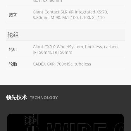
XL:110x460mm
Giant Contact SLR XR Integrated XS:70,
把立
S:80mm, M:90, M/L:100, L:100, XL:110
轮组
Giant CXR 0 WheelSystem, hookless, carbon
轮组
[F] 50mm, [R] 50mm
轮胎
CADEX GXR, 700x45c, tubeless
领先技术
TECHNOLOGY