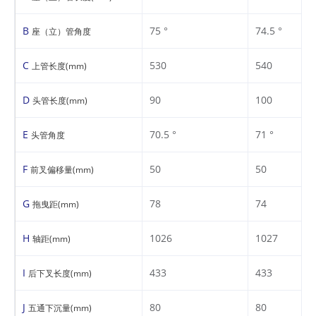
B
75 °
74.5 °
座（立）管角度
C
530
540
上管长度(mm)
D
90
100
头管长度(mm)
E
70.5 °
71 °
头管角度
F
50
50
前叉偏移量(mm)
G
78
74
拖曳距(mm)
H
1026
1027
轴距(mm)
I
433
433
后下叉长度(mm)
J
80
80
五通下沉量(mm)