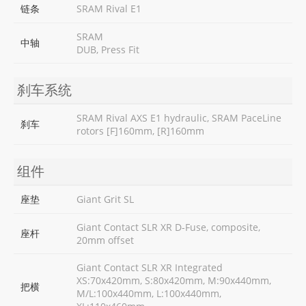
链条
SRAM Rival E1
SRAM
中轴
DUB, Press Fit
刹车系统
SRAM Rival AXS E1 hydraulic, SRAM PaceLine
刹车
rotors [F]160mm, [R]160mm
组件
座垫
Giant Grit SL
Giant Contact SLR XR D-Fuse, composite,
座杆
20mm offset
Giant Contact SLR XR Integrated
XS:70x420mm, S:80x420mm, M:90x440mm,
把横
M/L:100x440mm, L:100x440mm,