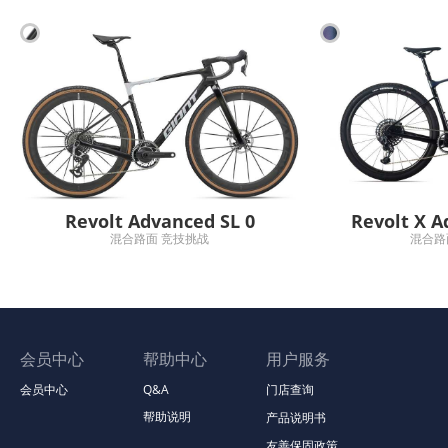
Revolt Advanced SL 0
Revolt X A
混合路面 竞技挑战
混合路
会员中心
帮助中心
用户服务
会员中心
Q&A
门店查询
帮助说明
产品说明书
友善保固政策