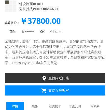
铺设路面
ROAD
竞技挑战
PERFORMANCE
￥37800.00
建议售价：
全能战驹，巅峰“十代”。更高的踩踏效率、更好的空气动力学、更
优秀的整合设计，第十代TCR破空出世，重新定义现代公路自行
车。经典的压缩车架几何设计帮助职业车手赢得多个环法赛段冠
军，两届环意总冠军，数十次主流古典赛，单日赛和国家锦标赛冠
军，Team Jayco-AlUla车手的首选。

查找附近门店

直接在线购买
详情
规格
领先技术
车架几何
同系列