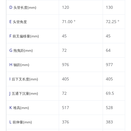
D
120
130
头管长度(mm)
E
71.00 °
72.25 °
头管角度
F
45
45
前叉偏移量(mm)
G
72
64
拖曳距(mm)
H
976
977
轴距(mm)
I
405
405
后下叉长度(mm)
J
72
69.5
五通下沉量(mm)
K
517
528
堆高(mm)
L
376
383
前伸量(mm)