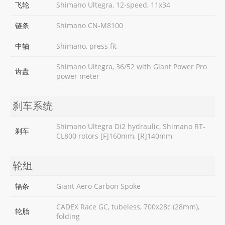
飞轮
Shimano Ultegra, 12-speed, 11x34
链条
Shimano CN-M8100
中轴
Shimano, press fit
Shimano Ultegra, 36/52 with Giant Power Pro
齿盘
power meter
刹车系统
Shimano Ultegra Di2 hydraulic, Shimano RT-
刹车
CL800 rotors [F]160mm, [R]140mm
轮组
辐条
Giant Aero Carbon Spoke
CADEX Race GC, tubeless, 700x28c (28mm),
轮胎
folding