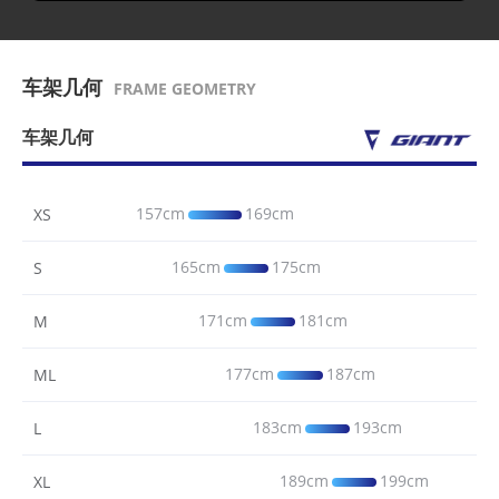
车架几何
FRAME GEOMETRY
车架几何
157cm
169cm
XS
165cm
175cm
S
171cm
181cm
M
177cm
187cm
ML
183cm
193cm
L
189cm
199cm
XL