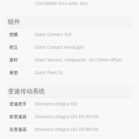
12x100mm thru-axle, disc
组件
把横
Giant Contact SLR
把立
Giant Contact AeroLight
座杆
Giant Variant, composite, -5/+15mm offset
座垫
Giant Fleet SL
变速传动系统
变速把手
Shimano Ultegra Di2
前变速器
Shimano Ultegra Di2 FD-R8150
后变速器
Shimano Ultegra Di2 FD-R8150