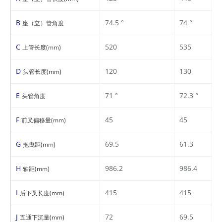
B
74.5 °
74 °
座（立）管角度
C
520
535
上管长度(mm)
D
120
130
头管长度(mm)
E
71 °
72.3 °
头管角度
F
45
45
前叉偏移量(mm)
G
69.5
61.3
拖曳距(mm)
H
986.2
986.4
轴距(mm)
I
415
415
后下叉长度(mm)
J
72
69.5
五通下沉量(mm)