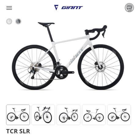

TCR SLR