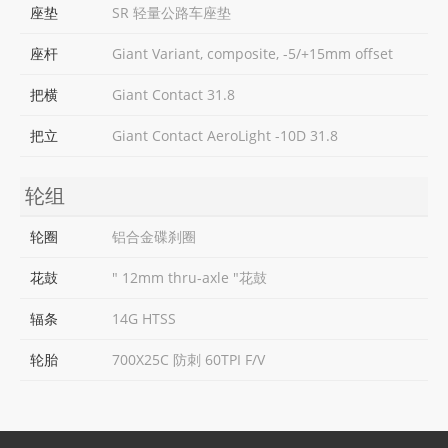
座垫
SR 轻量公路车座垫
座杆
Giant Variant, composite, -5/+15mm offset
把横
Giant Contact 31.8
把立
Giant Contact AeroLight -10D 31.8
轮组
轮圈
铝合金碟刹圈
花鼓
" 12mm thru-axle "花鼓
辐条
14G HTSS
轮胎
700X25C 防刺 60TPI F/V