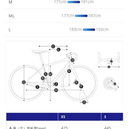
171cm
181cm
M
177cm
187cm
ML
183cm
193cm
L
XS
S
A
425
445
座（立）管长度(mm)