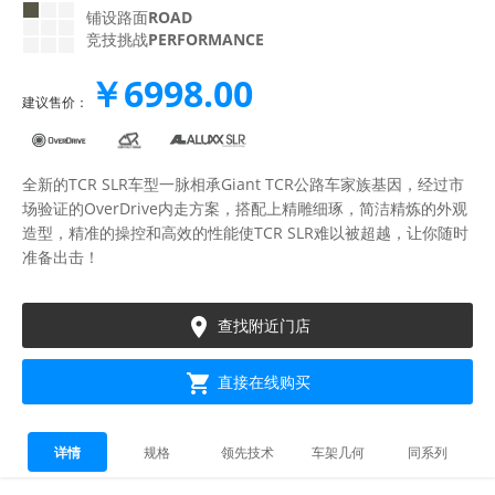
铺设路面
ROAD
竞技挑战
PERFORMANCE
￥6998.00
建议售价：
全新的TCR SLR车型一脉相承Giant TCR公路车家族基因，经过市
场验证的OverDrive内走方案，搭配上精雕细琢，简洁精炼的外观
造型，精准的操控和高效的性能使TCR SLR难以被超越，让你随时
准备出击！

查找附近门店

直接在线购买
详情
规格
领先技术
车架几何
同系列