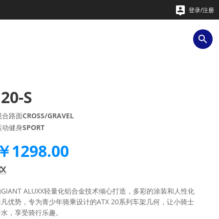

登录/注册

20-S
混合路面
CROSS/GRAVEL
运动健身
SPORT
￥1298.00
GIANT ALUXX轻量化铝合金技术倾心打造，多彩的涂装和人性化
凡优势，专为青少年骑乘设计的ATX 20系列车架几何，让小骑士
汗水，享受骑行乐趣。