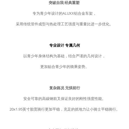
突破自我 经典重塑
专为青少年设计的ALUXX铝合金车架，
采用传统管件成型与热处理工艺强度与重量比进一步优化。
专业设计 专属几何
以青少年身体结构为基础，结合严谨的几何设计，
更加贴合青少年的骑乘姿势。
复杂路况 无惧前行
安全可靠的高碳钢前叉保证良好的刚性强度性能。
20x1.95英寸胎宽骑行更加平稳，充足的抓地力让小骑士平稳骑行。