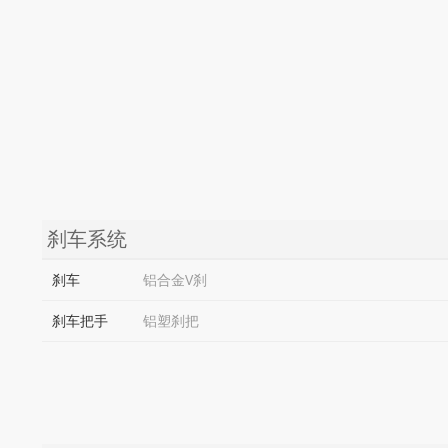
刹车系统
刹车
铝合金V刹
刹车把手
铝塑刹把