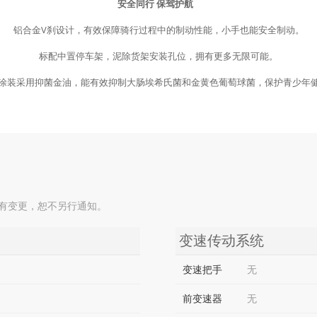
安全同行 保驾护航
铝合金V刹设计，有效保障骑行过程中的制动性能，小手也能安全制动。
标配中置停车架，泥除货架安装孔位，拥有更多无限可能。
涂装采用抑菌金油，能有效抑制大肠埃希氏菌和金黄色葡萄球菌，保护青少年
如有变更，恕不另行通知。
变速传动系统
变速把手
无
前变速器
无