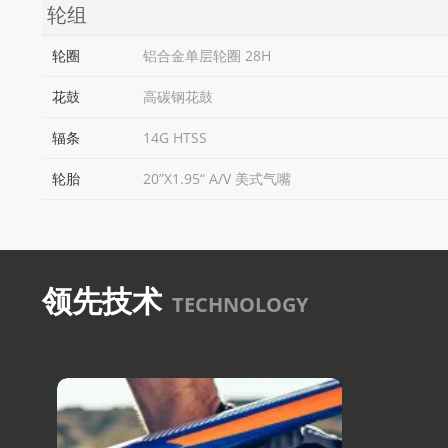
轮组
轮圈
铝合金单层轮圈 28H
花鼓
高碳钢花鼓
辐条
14G HTSS
轮胎
20”X1.95“ A/V 美式气嘴
领先技术
TECHNOLOGY