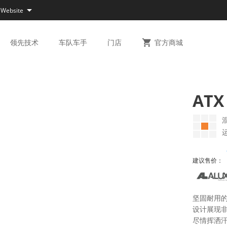

 Website
领先
技术
车队
车手
门店

官方
商城
ATX 
建议售价：
坚固耐用的
设计展现非
尽情挥洒