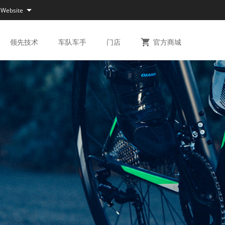

 Website
领先
技术
车队
车手
门店

官方
商城