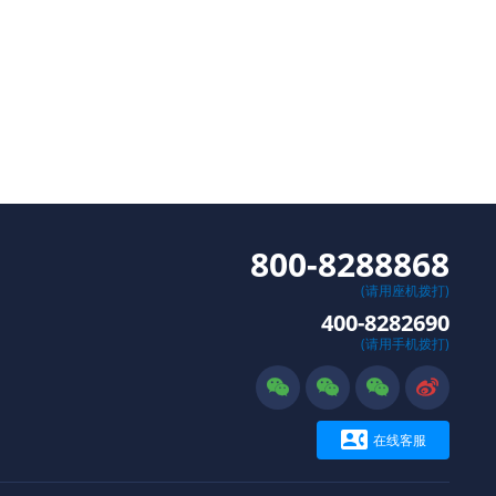
800-8288868
(请用座机拨打)
400-8282690
(请用手机拨打)





在线客服