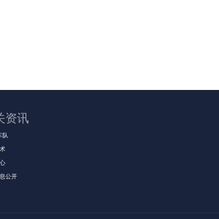
关资讯
t车队
术
心
息公开