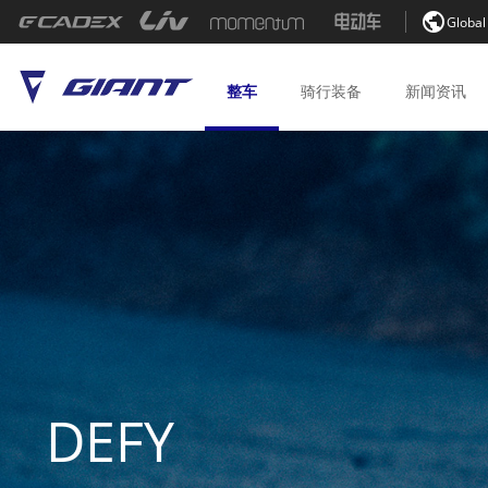

Global
整车
骑行
装备
新闻
资讯
DEFY