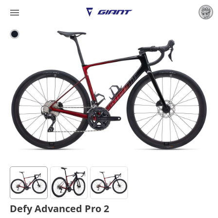

Defy Advanced Pro 2