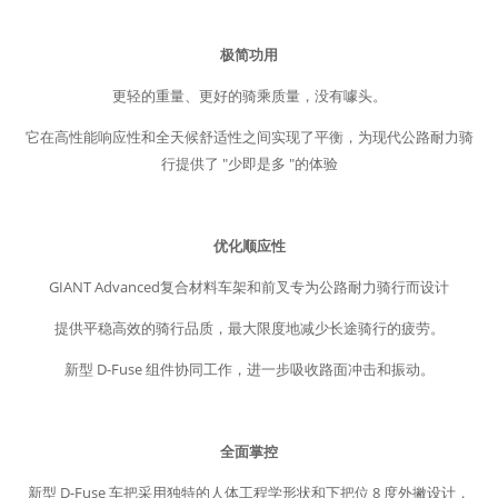
极简功用
更轻的重量、更好的骑乘质量，没有噱头。
它在高性能响应性和全天候舒适性之间实现了平衡，为现代公路耐力骑
行提供了 "少即是多 "的体验
优化顺应性
GIANT Advanced复合材料车架和前叉专为公路耐力骑行而设计
提供平稳高效的骑行品质，最大限度地减少长途骑行的疲劳。
新型 D-Fuse 组件协同工作，进一步吸收路面冲击和振动。
全面掌控
新型 D-Fuse 车把采用独特的人体工程学形状和下把位 8 度外撇设计，