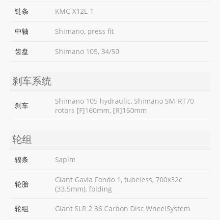
链条
KMC X12L-1
中轴
Shimano, press fit
齿盘
Shimano 105, 34/50
刹车系统
Shimano 105 hydraulic, Shimano SM-RT70
刹车
rotors [F]160mm, [R]160mm
轮组
辐条
Sapim
Giant Gavia Fondo 1, tubeless, 700x32c
轮胎
(33.5mm), folding
轮组
Giant SLR 2 36 Carbon Disc WheelSystem