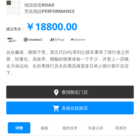
铺设路面
ROAD
竞技挑战
PERFORMANCE
￥18800.00
建议售价：
自在飙速，顺骑千里。第五代Defy系列公路车秉承了骑行者之所
爱，轻量化、高效率、顺畅的骑乘体验一个不少，并更上一层楼。
全天候运动、长距离骑行及长距离高难度多日单人骑行都不在话
下。

查找附近门店

直接在线购买
详情
规格
领先技术
车架几何
同系列