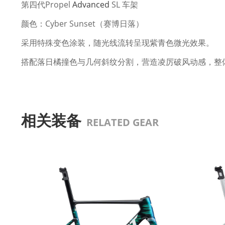
第四代Propel
Advanced
SL 车架
颜色：Cyber Sunset（赛博日落）
采用特殊
变色涂装
，随光线流转呈现
紫青色微光
效果。
搭配
落日橘撞色
与
几何斜纹分割
，营造凌厉破风动感，整
相关装备
RELATED GEAR