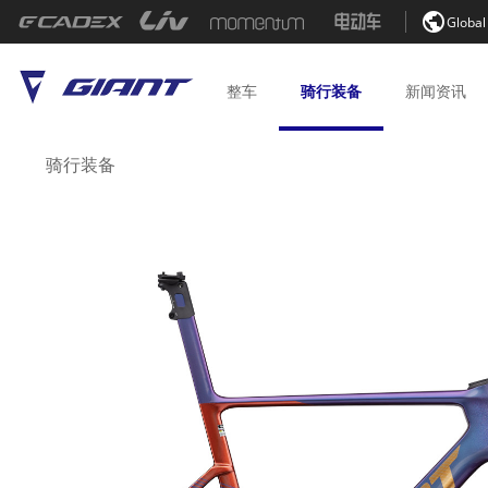

Global
整车
骑行
装备
新闻
资讯
骑行装备