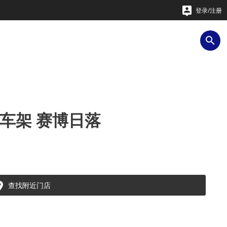

登录/注册

SL 车架 赛博日落

查找附近门店