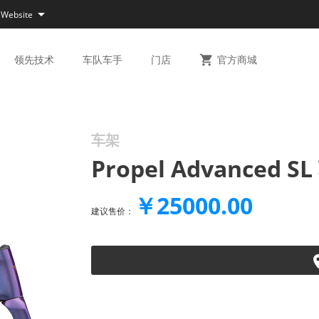

 Website
领先
技术
车队
车手
门店

官方
商城
车架
Propel Advanced 
￥25000.00
建议售价：