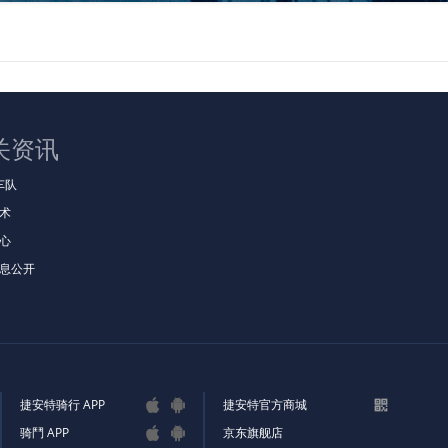
关资讯
t车队
术
心
息公开
捷安特骑行 APP
捷安特官方商城



骑鬥 APP
京东旗舰店

