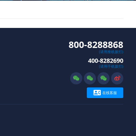
800-8288868
(请用座机拨打)
400-8282690
(请用手机拨打)





在线客服