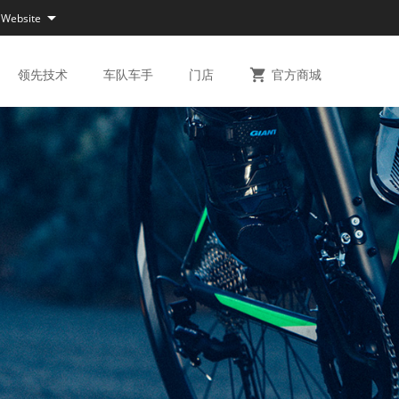

 Website
领先
技术
车队
车手
门店

官方
商城