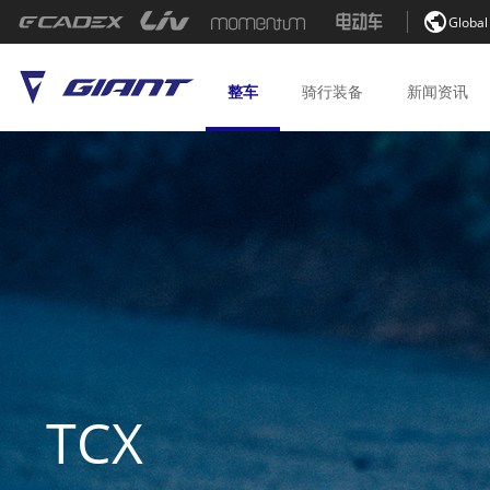

Global
整车
骑行
装备
新闻
资讯
TCX