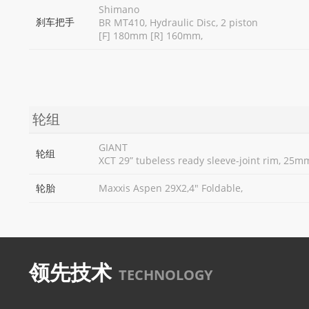
Shimano
刹车把手
BR MT410, Hydraulic Disc, 2 piston
[F] 180mm [R] 160mm,
轮组
GIANT
轮组
XCT 29” tubeless ready sleeve-joint rim, 25m
轮胎
Maxxis Aspen 29X2,4" Foldable,
领先技术
TECHNOLOGY