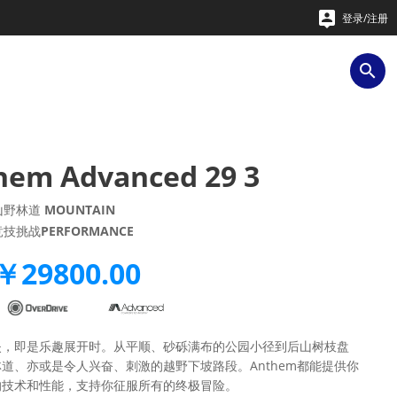

登录/注册

hem Advanced 29 3
山野林道
MOUNTAIN
竞技挑战
PERFORMANCE
￥29800.00
失，即是乐趣展开时。从平顺、砂砾满布的公园小径到后山树枝盘
道、亦或是令人兴奋、刺激的越野下坡路段。Anthem都能提供你
的技术和性能，支持你征服所有的终极冒险。