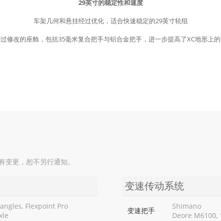
29英寸的稳定性和速度
车架几何和悬挂经过优化，适合快速稳定的29英寸轮组
过修改的座舱，包括35毫米复合把手与铝合金把手，进一步提高了XC地形上
如有变更，恕不另行通知。
变速传动系统
ngles, Flexpoint Pro
Shimano
变速把手
xle
Deore M6100, 