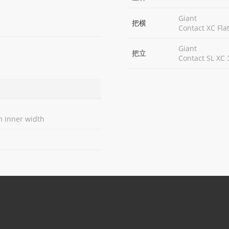
Giant
把横
Contact XC Fl
Giant
把立
Contact SL X
m inner width