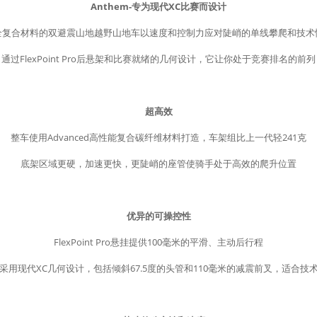
Anthem-专为现代XC比赛而设计
全复合材料的双避震山地越野山地车以速度和控制力应对陡峭的单线攀爬和技术
通过FlexPoint Pro后悬架和比赛就绪的几何设计，它让你处于竞赛排名的前列
超高效
整车使用Advanced高性能复合碳纤维材料打造，车架组比上一代轻241克
底架区域更硬，加速更快，更陡峭的座管使骑手处于高效的爬升位置
优异的可操控性
FlexPoint Pro悬挂提供100毫米的平滑、主动后行程
采用现代XC几何设计，包括倾斜67.5度的头管和110毫米的减震前叉，适合技