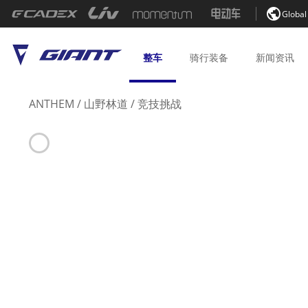

Global
整车
骑行
装备
新闻
资讯
ANTHEM
/
山野林道
/
竞技挑战