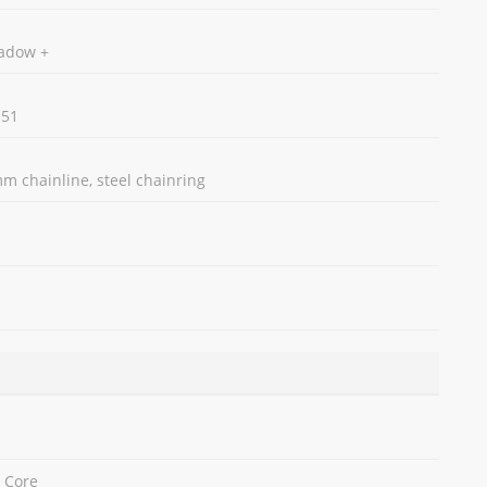
adow +
-51
m chainline, steel chainring
h Core