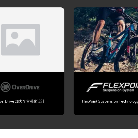
verDrive 加大车首强化设计
FlexPoint Suspension Techno