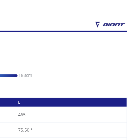
188cm
L
465
75.50 °