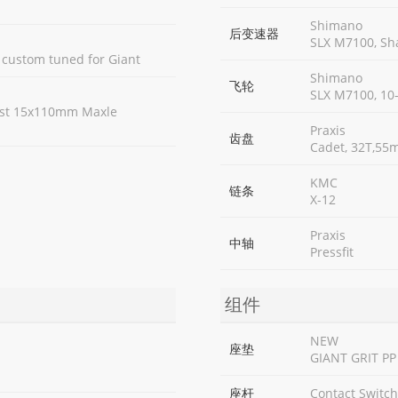
Shimano
后变速器
SLX M7100, Sh
 custom tuned for Giant
Shimano
飞轮
SLX M7100, 10
oost 15x110mm Maxle
Praxis
齿盘
Cadet, 32T,55m
KMC
链条
X-12
Praxis
中轴
Pressfit
组件
NEW
座垫
GIANT GRIT PP
座杆
Contact Switc