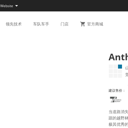

 Website
领先
技术
车队
车手
门店

官方
商城
Ant
建议售价：
当道路消
踞的越野林
极其优秀