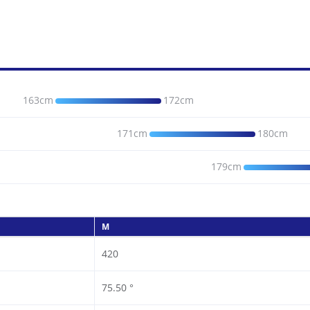
163cm
172cm
171cm
180cm
179cm
M
420
75.50 °