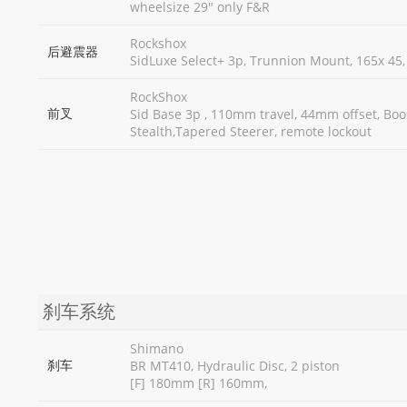
wheelsize 29" only F&R
Rockshox
后避震器
SidLuxe Select+ 3p, Trunnion Mount, 165x 45,
RockShox
前叉
Sid Base 3p , 110mm travel, 44mm offset, B
Stealth,Tapered Steerer, remote lockout
刹车系统
Shimano
刹车
BR MT410, Hydraulic Disc, 2 piston
[F] 180mm [R] 160mm,